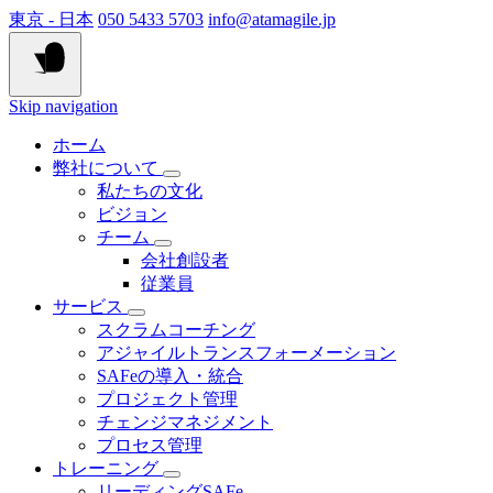
東京 - 日本
050 5433 5703
info@atamagile.jp
Skip navigation
ホーム
弊社について
私たちの文化
ビジョン
チーム
会社創設者
従業員
サービス
スクラムコーチング
アジャイルトランスフォーメーション
SAFeの導入・統合
プロジェクト管理
チェンジマネジメント
プロセス管理
トレーニング
リーディングSAFe