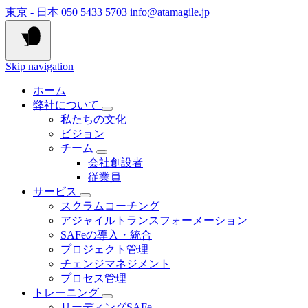
東京 - 日本
050 5433 5703
info@atamagile.jp
Skip navigation
ホーム
弊社について
私たちの文化
ビジョン
チーム
会社創設者
従業員
サービス
スクラムコーチング
アジャイルトランスフォーメーション
SAFeの導入・統合
プロジェクト管理
チェンジマネジメント
プロセス管理
トレーニング
リーディングSAFe