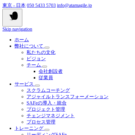
東京 - 日本
050 5433 5703
info@atamagile.jp
Skip navigation
ホーム
弊社について
私たちの文化
ビジョン
チーム
会社創設者
従業員
サービス
スクラムコーチング
アジャイルトランスフォーメーション
SAFeの導入・統合
プロジェクト管理
チェンジマネジメント
プロセス管理
トレーニング
リーディングSAFe