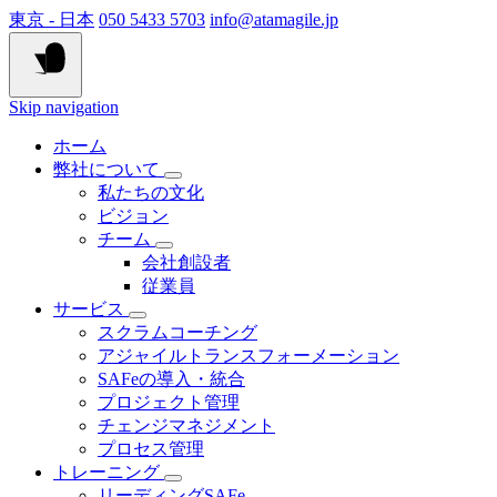
東京 - 日本
050 5433 5703
info@atamagile.jp
Skip navigation
ホーム
弊社について
私たちの文化
ビジョン
チーム
会社創設者
従業員
サービス
スクラムコーチング
アジャイルトランスフォーメーション
SAFeの導入・統合
プロジェクト管理
チェンジマネジメント
プロセス管理
トレーニング
リーディングSAFe